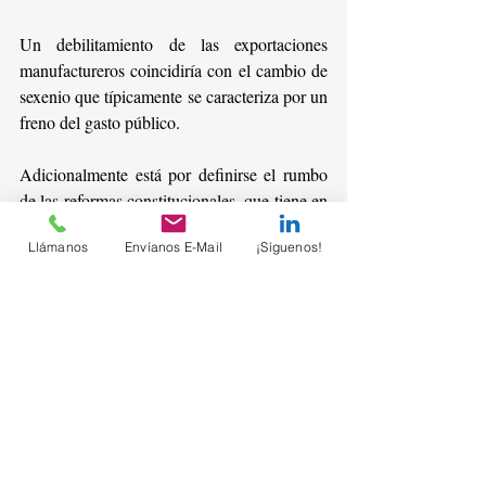
Un debilitamiento de las exportaciones 
manufactureros coincidiría con el cambio de 
sexenio que típicamente se caracteriza por un 
freno del gasto público.
Adicionalmente está por definirse el rumbo 
de las reformas constitucionales, que tiene en 
alerta a las calificadoras y en stand by 
Llámanos
Envíanos E-Mail
¡Síguenos!
algunos proyectos de inversión privada.
Es importante cribar la información para 
centrarse en lo realmente importante para 
cada empresa. Ubicarse en el sector en que 
se encuentra, analizar tendencias y cambios 
en la dinámica.