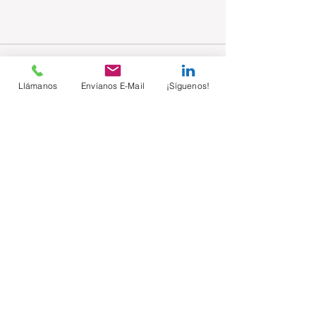
Llámanos
Envíanos E-Mail
¡Síguenos!
Comentarios
Escribir un comentario...
Suscríbete sin costo
Email