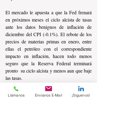
El mercado le apuesta a que la Fed frenará 
en próximos meses el ciclo alcista de tasas 
ante los datos benignos de inflación de 
diciembre del CPI (-0.1%). El rebote de los 
precios de materias primas en enero, entre 
ellas el petróleo con el correspondiente 
impacto en inflación, hacen todo menos 
seguro que la Reserva Federal terminará 
pronto  su ciclo alcista y menos aun que baje 
las tasas.
Asimismo, existe el riesgo de que el impulso 
Llámanos
Envíanos E-Mail
¡Síguenos!
de las exportaciones manufactureras 
mexicanas pueda experimentar un freno 
brusco, si se materializan las señales 
negativas de las encuestas recientes de 
EEUU de esa industria.