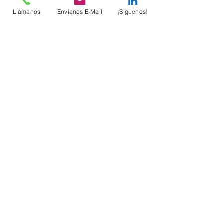
Llámanos
Envíanos E-Mail
¡Síguenos!
Comentarios
Escribir un comentario...
Suscríbete sin costo
Email
Enviar