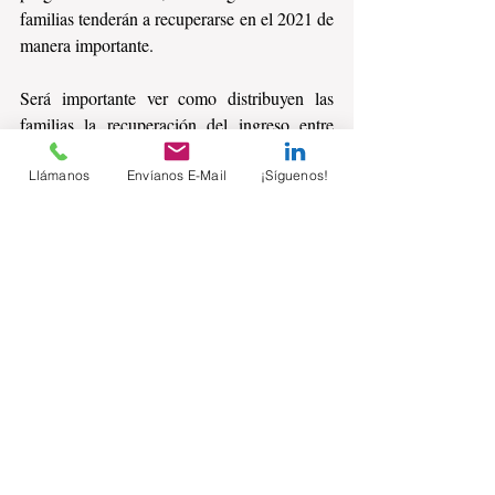
familias tenderán a recuperarse en el 2021 de 
manera importante. 
Será importante ver como distribuyen las 
familias la recuperación del ingreso entre 
gasto y ahorro.
Llámanos
Envíanos E-Mail
¡Síguenos!
Fuente: 
https://www.inegi.org.mx/contenidos/saladep
rensa/boletines/2021/EstSociodemo/enigh20
20.pdf
Comentarios