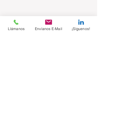
Llámanos
Envíanos E-Mail
¡Síguenos!
Comentarios
Escribir un comentario...