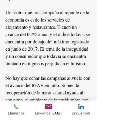
Un sector que no acompaña al repunte de la 
economía es el de los servicios de 
alojamiento y restaurantes. Tienen un 
avance del 0.7% anual y el índice todavía se 
encuentra por debajo del máximo registrado 
en junio de 2017. El tema de la inseguridad 
y un consumidor que todavía se encuentra 
limitado en ingresos perjudican el turismo.
No hay que echar las campanas al vuelo con 
el avance del IGAE en julio. Si bien la 
recuperación de la masa salarial ayuda al 
consumo, el ambiente de incertidumbre con 
el TLCAN y falta de definiciones en las 
Llámanos
Envíanos E-Mail
¡Síguenos!
políticas del nuevo gobierno pueden pesar 
en el desempeño de la economía.