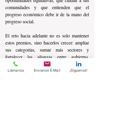
oportunidades equitativas, que cuidan a sus 
comunidades y que entienden que el 
progreso económico debe ir de la mano del 
progreso social.
El reto hacia adelante no es solo mantener 
estos premios, sino hacerlos crecer: ampliar 
sus categorías, sumar más sectores y 
fortalecer las alianzas entre gobierno, 
academia, empresas, sociedad civil y 
comunidad. Que cada edición no solo 
Llámanos
Envíanos E-Mail
¡Síguenos!
premie lo logrado, sino que trace nuevos 
compromisos hacia un futuro donde la 
igualdad no sea una meta, sino una práctica 
diaria.
Reconocer es visibilizar, y visibilizar es 
transformar. Al celebrar a quienes construyen 
un piso parejo para todas las personas, se 