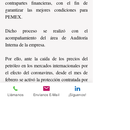
contrapartes financieras, con el fin de 
garantizar las mejores condiciones para 
PEMEX.
Dicho proceso se realizó con el 
acompañamiento del área de Auditoría 
Interna de la empresa.
Por ello, ante la caída de los precios del 
petróleo en los mercados internacionales por 
el efecto del coronavirus, desde el mes de 
febrero se activó la protección contratada por 
PEMEX. Así, el pasado 6 de marzo de 2020 
PEMEX recibió el primer pago mensual del 
Llámanos
Envíanos E-Mail
¡Síguenos!
seguro contratado.
Este programa de cobertura brinda mayor 
certidumbre a los ingresos de PEMEX ante 
la volatilidad del precio de los hidrocarburos, 