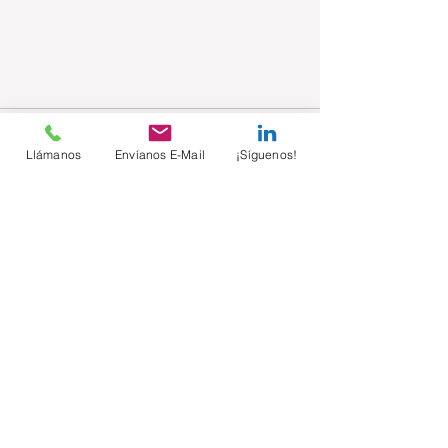
Llámanos
Envíanos E-Mail
¡Síguenos!
Comentarios
Escribir un comentario...
Suscríbete sin costo
Email