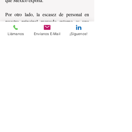
que México exporta.
Por otro lado, la escasez de personal en 
nuestro principal mercado externo es una 
oportunidad para aprovechar la relativa 
Llámanos
Envíanos E-Mail
¡Síguenos!
mayor oferta de fuerza laboral de nuestro 
país.