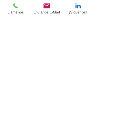
Llámanos
Envíanos E-Mail
¡Síguenos!
Comentarios
Escribir un comentario...
Suscríbete sin costo
Email
Enviar