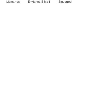
Llámanos
Envíanos E-Mail
¡Síguenos!
Comentarios
Escribir un comentario...
Suscríbete sin costo
Email
Enviar