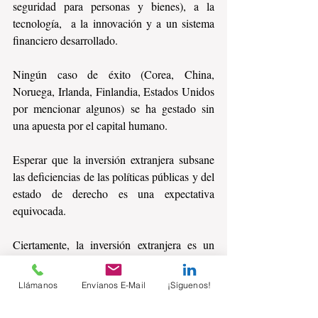
seguridad para personas y bienes), a la 
tecnología,  a la innovación y a un sistema 
financiero desarrollado.
Ningún caso de éxito (Corea, China, 
Noruega, Irlanda, Finlandia, Estados Unidos 
por mencionar algunos) se ha gestado sin 
una apuesta por el capital humano. 
Esperar que la inversión extranjera subsane 
las deficiencias de las políticas públicas y del 
estado de derecho es una expectativa 
equivocada.
Ciertamente, la inversión extranjera es un 
facilitador del crecimiento, pero no catapulta 
las economías sin los elementos internos que 
Llámanos
Envíanos E-Mail
¡Síguenos!
incentiven la inversión nacional y mejoren la 
productividad.