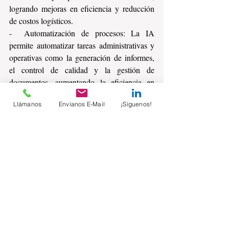
logrando mejoras en eficiencia y reducción 
de costos logísticos.
-  Automatización de procesos: La IA 
permite automatizar tareas administrativas y 
operativas como la generación de informes, 
el control de calidad y la gestión de 
documentos, aumentando la eficiencia en 
procesos críticos.
Llámanos
Envíanos E-Mail
¡Síguenos!
La inteligencia artificial está creando nuevas 
oportunidades para la innovación y el 
crecimiento en los negocios, transformando 
la forma en que las empresas operan y toman 
decisiones. Sin embargo, para aprovechar su 
potencial, es esencial abordar los desafíos 
éticos y de implementación, así como 
promover una cultura de adaptación continua 
en la organización. La combinación de una 
estrategia de IA bien definida y un enfoque 