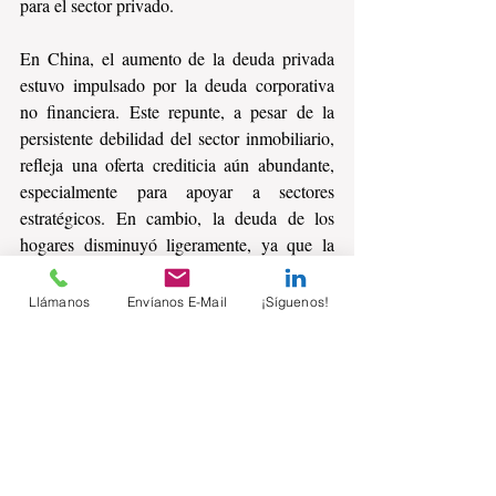
para el sector privado.
En China, el aumento de la deuda privada 
estuvo impulsado por la deuda corporativa 
no financiera. Este repunte, a pesar de la 
persistente debilidad del sector inmobiliario, 
refleja una oferta crediticia aún abundante, 
especialmente para apoyar a sectores 
estratégicos. En cambio, la deuda de los 
hogares disminuyó ligeramente, ya que la 
débil demanda de hipotecas y la 
preocupación por el crecimiento del empleo 
Llámanos
Envíanos E-Mail
¡Síguenos!
y los salarios siguen lastrando el 
endeudamiento.
En otras partes de los grandes mercados 
emergentes y economías en desarrollo, el 
aumento de la deuda privada se debe a las 
altas tasas de interés y su impacto en la 