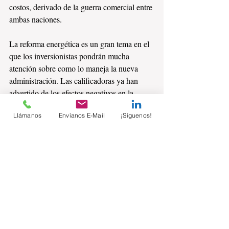
costos, derivado de la guerra comercial entre 
ambas naciones.
La reforma energética es un gran tema en el 
que los inversionistas pondrán mucha 
atención sobre como lo maneja la nueva 
administración. Las calificadoras ya han 
advertido de los efectos negativos en la 
perspectiva en caso de darle para atrás.
Llámanos
Envíanos E-Mail
¡Síguenos!
Las nominaciones en CFE y Pemex 
despiertan dudas. 
El nuevo gobierno deberá definirse entre la 
ideología patriotera y el beneficio para el 
país y 
todos
 sus habitantes.