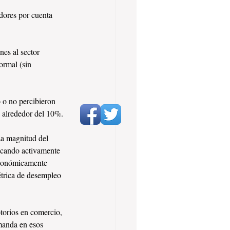
dores por cuenta 
es al sector 
ormal (sin 
 o no percibieron 
la alrededor del 10%.
sa magnitud del 
scando activamente 
económicamente 
étrica de desempleo 
torios en comercio, 
manda en esos 