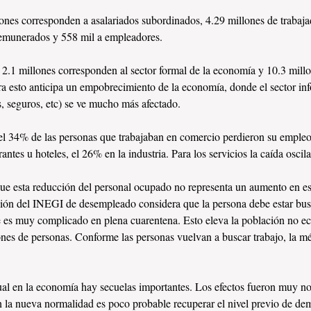
ones corresponden a asalariados subordinados, 4.29 millones de trabaja
remunerados y 558 mil a empleadores.
 2.1 millones corresponden al sector formal de la economía y 10.3 millon
a esto anticipa un empobrecimiento de la economía, donde el sector inf
s, seguros, etc) se ve mucho más afectado.
el 34% de las personas que trabajaban en comercio perdieron su empleo
antes u hoteles, el 26% en la industria. Para los servicios la caída osci
ue esta reducción del personal ocupado no representa un aumento en e
ción del INEGI de desempleado considera que la persona debe estar bu
e es muy complicado en plena cuarentena. Esto eleva la población no 
ones de personas. Conforme las personas vuelvan a buscar trabajo, la m
ual en la economía hay secuelas importantes. Los efectos fueron muy no
n la nueva normalidad es poco probable recuperar el nivel previo de de