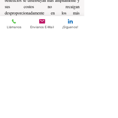
beneficios se distribuyan más ampliamente y 
sus costos no recaigan 
desproporcionadamente en los más 
vulnerables.
Llámanos
Envíanos E-Mail
¡Síguenos!
Las opiniones en este artículo son 
exclusivamente del autor, no necesariamente 
reflejan el punto de vista de Buena 
Economía.