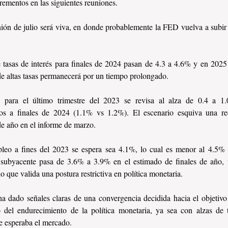
rementos en las siguientes reuniones.
ión de julio será viva, en donde probablemente la FED vuelva a subir la
tasas de interés para finales de 2024 pasan de 4.3 a 4.6% y en 2025
de altas tasas permanecerá por un tiempo prolongado.
l para el último trimestre del 2023 se revisa al alza de 0.4 a 1
os a finales de 2024 (1.1% vs 1.2%). El escenario esquiva una re
de año en el informe de marzo.
eo a fines del 2023 se espera sea 4.1%, lo cual es menor al 4.5% 
n subyacente pasa de 3.6% a 3.9% en el estimado de finales de año, 
 lo que valida una postura restrictiva en política monetaria.
ha dado señales claras de una convergencia decidida hacia el objetivo
o del endurecimiento de la política monetaria, ya sea con alzas de t
ue esperaba el mercado.