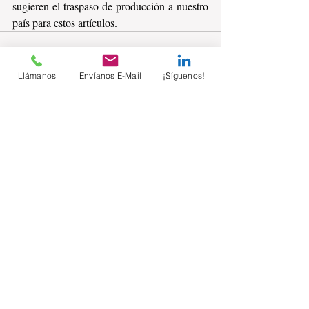
sugieren el traspaso de producción a nuestro 
país para estos artículos.
Llámanos
Envíanos E-Mail
¡Síguenos!
Comentarios
Escribir un comentario...
Suscríbete sin costo
Email