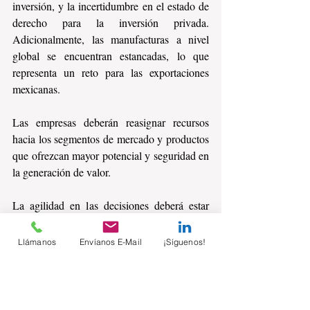
inversión, y la incertidumbre en el estado de 
derecho para la inversión privada. 
Adicionalmente, las manufacturas a nivel 
global se encuentran estancadas, lo que 
representa un reto para las exportaciones 
mexicanas.
Las empresas deberán reasignar recursos 
hacia los segmentos de mercado y productos 
que ofrezcan mayor potencial y seguridad en 
la generación de valor.
La agilidad en las decisiones deberá estar 
soportada por un análisis continuo de la 
demanda y un conocimiento mayor de la 
Llámanos
Envíanos E-Mail
¡Síguenos!
estructura de costos.