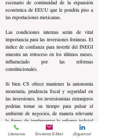
escenario de continuidad de la expansión 
económica de EEUU que le pondría piso a 
las exportaciones mexicanas.
Las condiciones internas serán de vital 
importancia para las inversiones foráneas. El 
índice de confianza para invertir del INEGI 
muestra un retroceso en los últimos meses, 
influenciado por las reformas 
constitucionales.
Si bien CS ofrece mantener la autonomía 
monetaria, prudencia fiscal y seguridad en 
las inversiones, los inversionistas extranjeros 
podrían tomar su tiempo para pulsar el 
ambiente de negocios, de manera relevante 
la forma de implementar la reforma judicial 
en áreas como los litigios fiscales de las 
Llámanos
Envíanos E-Mail
¡Síguenos!
empresas y desde luego atentos a la 