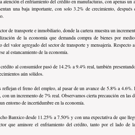
a atención el enfriamiento del crédito en manufacturas, con apenas un a
sentan una baja importante, con solo 3.2% de crecimiento, después d
o.
ector de transporte e inmobiliario, donde la cartera muestra un increme
talización de la economía que demanda compra de bienes por medio 
 del valor agregado del sector de transporte y mensajería. Respecto al 
ese al estancamiento de la economía.
e crédito al consumidor pasó de 14.2% a 9.4% real, también presentando
ecimientos aún sólidos.
 reflejan el freno del empleo, al pasar de un avance de 5.8% a 4.6%. El
, con un incremento de 7% real. Observamos cierta precaución en las d
 un entorno de incertidumbre en la economía.
echo Banxico desde 11.25% a 7.50% y con una expectativa de que llegu
tor que aminore el enfriamiento del crédito, tanto por el lado de l