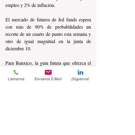
empleo y 2% de inflación.
El mercado de futuros de fed funds espera 
con más de 90% de probabilidades un 
recorte de un cuarto de punto esta semana y 
otro de igual magnitud en la junta de 
diciembre 10.
Para Banxico, la guía futura que ofrezca el 
comunicado de política monetaria de la 
Reserva Federal será un insumo importante 
Llámanos
Envíanos E-Mail
¡Síguenos!
para evaluar su propia guía en su reunión de 
noviembre 6, dado que la inflación 
subyacente en México aún se encuentra 
arriba del 4%, pero las tasas están aun en 
nivel restrictivo para una economía que está 
en franca desaceleración y con la industria 
en contracción.