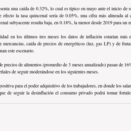
enta una caída de 0.32%, lo cual es típico en mayo ante el inicio de sub
e efecto la tasa quincenal sería de 0.05%, una cifra más alineada al co
cenal subyacente resulta baja, en 0.18%, la menor desde 2019 para un
lidad en los últimos tres meses los datos de inflación estarían más
 mercancías, caída de precios de energéticos (luz, gas LP) y de frutas
nan este escenario.
e precios de alimentos (promedio de 3 meses anualizado) pasan de 16%
eñales de seguir moderándose en los siguientes meses.
ositiva para el poder adquisitivo de los trabajadores, en donde los salari
e de seguir la desinflación el consumo privado podrá tomar fortalez