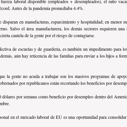
uerza laboral disponible (empleados + desempleados), el ratio vacant
récord. Antes de la pandemia promediaba 4.4%.
 disparan en manufacturas, esparcimiento y hospitalidad; en menor m
erno. Salvo el área manufacturera, los demás sectores requieren una i
ierta cautela de la gente por el riesgo de contagiarse.
fectiva de escuelas y de guardería, es también un impedimento para los
más, aún hay reticencia de las familias para enviar a los hijos a forma
que la gente no acuda a trabajar son los masivos programas de apoyo 
obernados por republicanos están recortando los beneficios por desemp
00 dólares por semana como beneficio por desempleo dentro del Americ
embre.
sonal en el mercado laboral de EU es una oportunidad para consolidar e