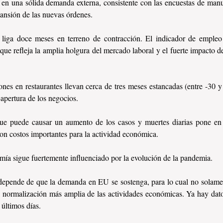
e en una sólida demanda externa, consistente con las encuestas de man
pansión de las nuevas órdenes.
s liga doce meses en terreno de contracción. El indicador de emple
 que refleja la amplia holgura del mercado laboral y el fuerte impacto d
ones en restaurantes llevan cerca de tres meses estancadas (entre -30 y
-apertura de los negocios. 
que puede causar un aumento de los casos y muertes diarias pone en r
con costos importantes para la actividad económica.
ía sigue fuertemente influenciado por la evolución de la pandemia.
depende de que la demanda en EU se sostenga, para lo cual no solamen
 normalización más amplia de las actividades económicas. Ya hay datos
 últimos días.