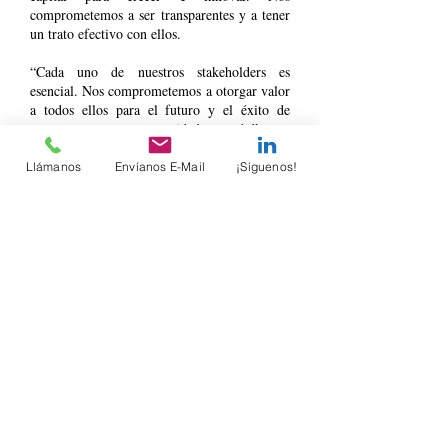
comprometemos a ser transparentes y a tener
un trato efectivo con ellos.
“Cada uno de nuestros stakeholders es
esencial. Nos comprometemos a otorgar valor
a todos ellos para el futuro y el éxito de
nuestras empresas, comunidades y país.”
Esto es un cambio de paradigma para el
Llámanos
Envíanos E-Mail
¡Síguenos!
sistema capitalista de mercado, que se ve
cuestionado por los niveles crecientes de
desigualdad, que han dado paso a corrientes
populistas en diferentes países del mundo.
¿Será este nuevo paradigma el puente para
pasar de un capitalismo "salvaje" a un sistema
más inclusivo en repartición de beneficios, sin
perder las ventajas que ofrece el libre
mercado en términos de crecimiento?