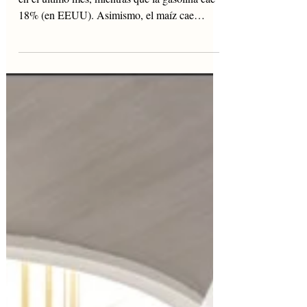
Los precios del petróleo han retrocedido 16.5%
en el último mes, mientras que la gasolina cae
18% (en EEUU). Asimismo, el maíz cae
5.9%...